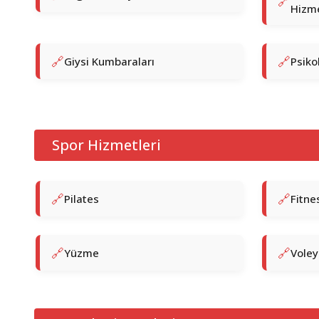
Hizme
Giysi Kumbaraları
Psiko
Spor Hizmetleri
Pilates
Fitne
Yüzme
Voley