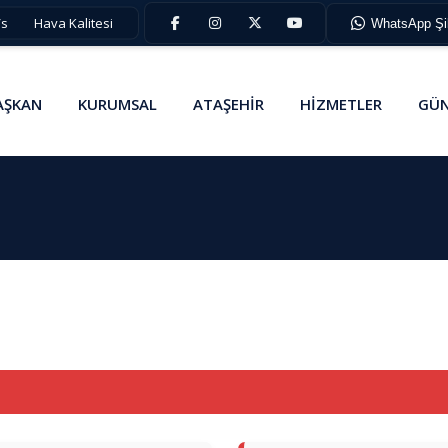
/s
Hava Kalitesi
WhatsApp Şik
AŞKAN
KURUMSAL
ATAŞEHİR
HİZMETLER
GÜN