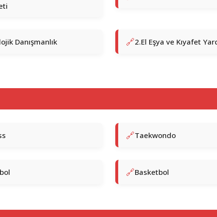
ti
lojik Danışmanlık
2.El Eşya ve Kıyafet Yar
ss
Taekwondo
bol
Basketbol