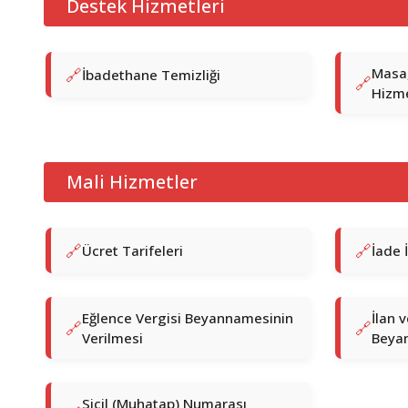
Destek Hizmetleri
Masa,
İbadethane Temizliği
Hizme
Mali Hizmetler
Ücret Tarifeleri
İade 
Eğlence Vergisi Beyannamesinin
İlan 
Verilmesi
Beya
Sicil (Muhatap) Numarası