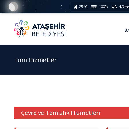
25°C
100%
4.9 m
B
Tüm Hizmetler
Çevre ve Temizlik Hizmetleri