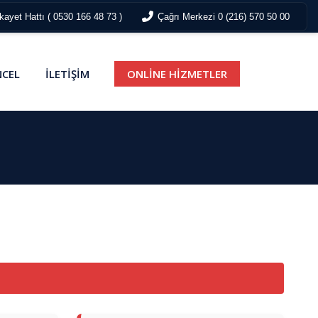
ayet Hattı ( 0530 166 48 73 )
Çağrı Merkezi 0 (216) 570 50 00
CEL
İLETİŞİM
ONLİNE HİZMETLER