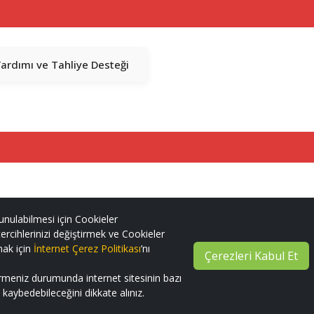
Yardımı ve Tahliye Desteği
unulabilmesi için Cookieler
ercihlerinizi değiştirmek ve Cookieler
mak için
İnternet Çerez Politikası
’nı
Çerezleri Kabul Et
irmeniz durumunda internet sitesinin bazı
ni kaybedebileceğini dikkate alınız.