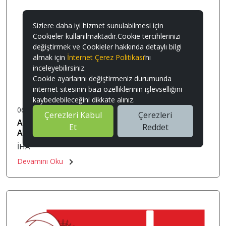
Sizlere daha iyi hizmet sunulabilmesi için
Cookieler kullanılmaktadır.Cookie tercihlerinizi
değiştirmek ve Cookieler hakkında detaylı bilgi
almak için
İnternet Çerez Politikası
’nı
inceleyebilirsiniz.
Cookie ayarlarını değiştirmeniz durumunda
internet sitesinin bazı özelliklerinin işlevselliğini
kaybedebileceğini dikkate alınız.
06.05.2026
Çerezleri Kabul
Çerezleri
ATAŞEHİR'DE KURBALIK SATIŞ VE KESİM
Et
Reddet
ALANLARI BELİRLENDİ
İHA
Devamını Oku