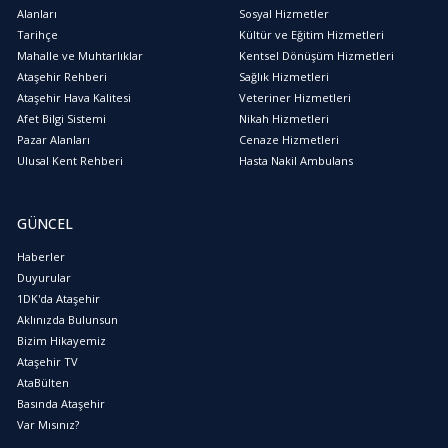
Alanları
Sosyal Hizmetler
Tarihçe
Kültür ve Eğitim Hizmetleri
Mahalle ve Muhtarlıklar
Kentsel Dönüşüm Hizmetleri
Ataşehir Rehberi
Sağlık Hizmetleri
Ataşehir Hava Kalitesi
Veteriner Hizmetleri
Afet Bilgi Sistemi
Nikah Hizmetleri
Pazar Alanları
Cenaze Hizmetleri
Ulusal Kent Rehberi
Hasta Nakil Ambulans
GÜNCEL
Haberler
Duyurular
1DK'da Ataşehir
Aklınızda Bulunsun
Bizim Hikayemiz
Ataşehir TV
AtaBülten
Basında Ataşehir
Var Mısınız?