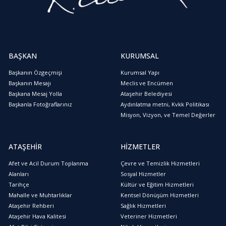
BAŞKAN
KURUMSAL
Başkanın Özgeçmişi
Kurumsal Yapı
Başkanın Mesajı
Meclis ve Encümen
Başkana Mesaj Yolla
Ataşehir Belediyesi
Başkanla Fotoğraflarınız
Aydınlatma metni, Kvkk Politikası
Misyon, Vizyon, ve Temel Değerler
ATAŞEHİR
HİZMETLER
Afet ve Acil Durum Toplanma
Çevre ve Temizlik Hizmetleri
Alanları
Sosyal Hizmetler
Tarihçe
Kültür ve Eğitim Hizmetleri
Mahalle ve Muhtarlıklar
Kentsel Dönüşüm Hizmetleri
Ataşehir Rehberi
Sağlık Hizmetleri
Ataşehir Hava Kalitesi
Veteriner Hizmetleri