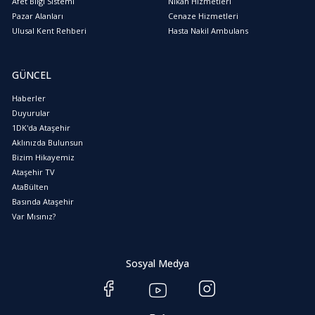
Afet Bilgi Sistemi
Nikah Hizmetleri
Pazar Alanları
Cenaze Hizmetleri
Ulusal Kent Rehberi
Hasta Nakil Ambulans
GÜNCEL
Haberler
Duyurular
1DK'da Ataşehir
Aklınızda Bulunsun
Bizim Hikayemiz
Ataşehir TV
AtaBülten
Basında Ataşehir
Var Mısınız?
Sosyal Medya