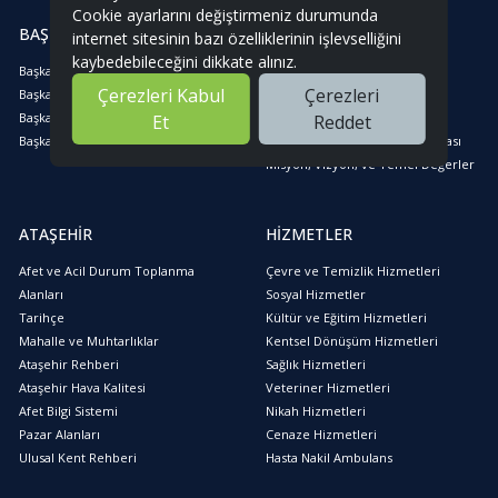
Cookie ayarlarını değiştirmeniz durumunda
BAŞKAN
KURUMSAL
internet sitesinin bazı özelliklerinin işlevselliğini
kaybedebileceğini dikkate alınız.
Başkanın Özgeçmişi
Kurumsal Yapı
Çerezleri Kabul
Çerezleri
Başkanın Mesajı
Meclis ve Encümen
Başkana Mesaj Yolla
Ataşehir Belediyesi
Et
Reddet
Başkanla Fotoğraflarınız
Aydınlatma metni, Kvkk Politikası
Misyon, Vizyon, ve Temel Değerler
ATAŞEHİR
HİZMETLER
Afet ve Acil Durum Toplanma
Çevre ve Temizlik Hizmetleri
Alanları
Sosyal Hizmetler
Tarihçe
Kültür ve Eğitim Hizmetleri
Mahalle ve Muhtarlıklar
Kentsel Dönüşüm Hizmetleri
Ataşehir Rehberi
Sağlık Hizmetleri
Ataşehir Hava Kalitesi
Veteriner Hizmetleri
Afet Bilgi Sistemi
Nikah Hizmetleri
Pazar Alanları
Cenaze Hizmetleri
Ulusal Kent Rehberi
Hasta Nakil Ambulans