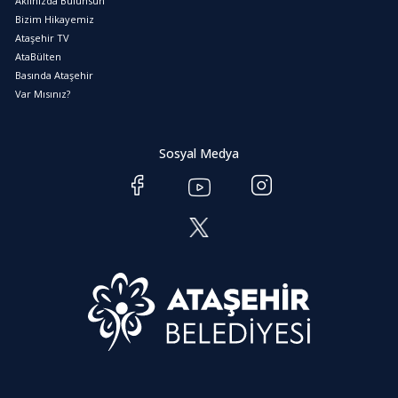
Aklınızda Bulunsun
Bizim Hikayemiz
Ataşehir TV
AtaBülten
Basında Ataşehir
Var Mısınız?
Sosyal Medya