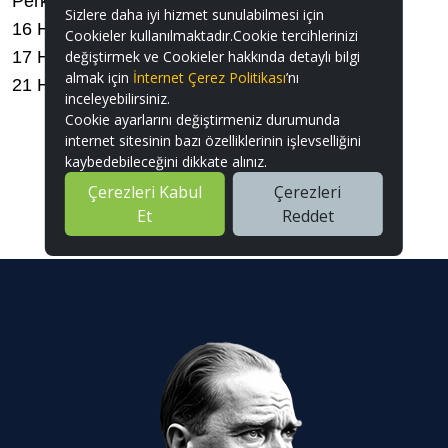
Perküsyon
Sizlere daha iyi hizmet sunulabilmesi için
16 Haziran Salı / 18.00 – Drama
Cookieler kullanılmaktadır.Cookie tercihlerinizi
17 Haziran Çarşamba / 20.00 – Tiyatro
değiştirmek ve Cookieler hakkında detaylı bilgi
almak için
İnternet Çerez Politikası
’nı
21 Haziran Pazar / 20.00 – Tiyatro
inceleyebilirsiniz.
Cookie ayarlarını değiştirmeniz durumunda
internet sitesinin bazı özelliklerinin işlevselliğini
kaybedebileceğini dikkate alınız.
Çerezleri Kabul
Çerezleri
Et
Reddet