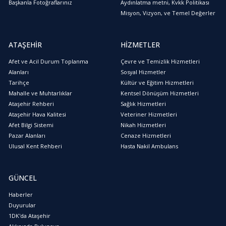
Başkanla Fotoğraflarınız
Aydınlatma metni, Kvkk Politikası
Misyon, Vizyon, ve Temel Değerler
ATAŞEHİR
HİZMETLER
Afet ve Acil Durum Toplanma
Çevre ve Temizlik Hizmetleri
Alanları
Sosyal Hizmetler
Tarihçe
Kültür ve Eğitim Hizmetleri
Mahalle ve Muhtarlıklar
Kentsel Dönüşüm Hizmetleri
Ataşehir Rehberi
Sağlık Hizmetleri
Ataşehir Hava Kalitesi
Veteriner Hizmetleri
Afet Bilgi Sistemi
Nikah Hizmetleri
Pazar Alanları
Cenaze Hizmetleri
Ulusal Kent Rehberi
Hasta Nakil Ambulans
GÜNCEL
Haberler
Duyurular
1DK'da Ataşehir