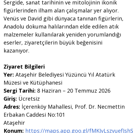
Sergide, sanat tarihinin ve mitolojinin ikonik
figürlerinden ilham alan çalışmalar yer alıyor.
Venüs ve David gibi dünyaca tanınan figürlerin,
Anadolu dokuma halılarından elde edilen atık
malzemeler kullanılarak yeniden yorumlandığı
eserler, ziyaretçilerin büyük beğenisini
kazanıyor.
Ziyaret Bilgileri
Yer:
Ataşehir Belediyesi Yüzüncü Yıl Atatürk
Müzesi ve Kütüphanesi
Sergi Tarihi:
8 Haziran – 20 Temmuz 2026
Giriş:
Ücretsiz
Adres:
İçerenköy Mahallesi, Prof. Dr. Necmettin
Erbakan Caddesi No:101
Ataşehir
Konum:
https://maps.app.goo.gl/fMKJvLszyuefJsh