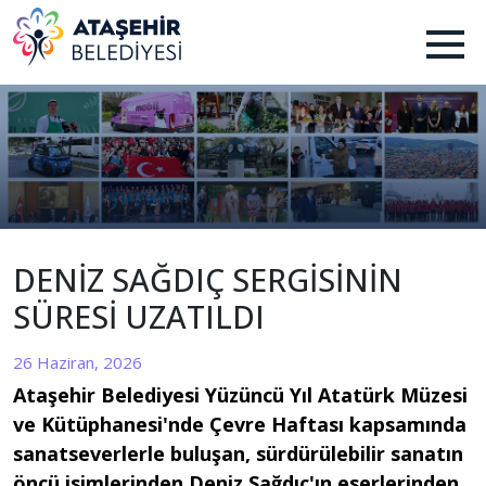
DENİZ SAĞDIÇ SERGİSİNİN
SÜRESİ UZATILDI
26 Haziran, 2026
Ataşehir Belediyesi Yüzüncü Yıl Atatürk Müzesi
ve Kütüphanesi'nde Çevre Haftası kapsamında
sanatseverlerle buluşan, sürdürülebilir sanatın
öncü isimlerinden Deniz Sağdıç'ın eserlerinden