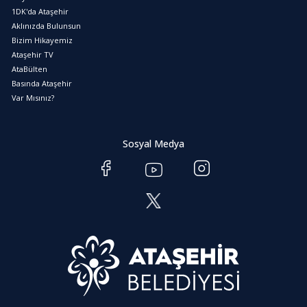
1DK'da Ataşehir
Aklınızda Bulunsun
Bizim Hikayemiz
Ataşehir TV
AtaBülten
Basında Ataşehir
Var Mısınız?
Sosyal Medya