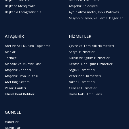
Başkana Mesaj Yolla
Ataşehir Belediyesi
Başkanla Fotoğraflarınız
Aydınlatma metni, Kvkk Politikası
Misyon, Vizyon, ve Temel Değerler
ATAŞEHİR
HİZMETLER
Afet ve Acil Durum Toplanma
Çevre ve Temizlik Hizmetleri
Alanları
Sosyal Hizmetler
Tarihçe
Kültür ve Eğitim Hizmetleri
Mahalle ve Muhtarlıklar
Kentsel Dönüşüm Hizmetleri
Ataşehir Rehberi
Sağlık Hizmetleri
Ataşehir Hava Kalitesi
Veteriner Hizmetleri
Afet Bilgi Sistemi
Nikah Hizmetleri
Pazar Alanları
Cenaze Hizmetleri
Ulusal Kent Rehberi
Hasta Nakil Ambulans
GÜNCEL
Haberler
Duyurular