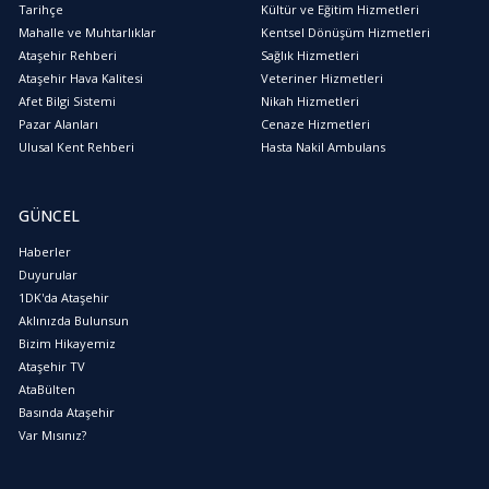
Tarihçe
Kültür ve Eğitim Hizmetleri
Mahalle ve Muhtarlıklar
Kentsel Dönüşüm Hizmetleri
Ataşehir Rehberi
Sağlık Hizmetleri
Ataşehir Hava Kalitesi
Veteriner Hizmetleri
Afet Bilgi Sistemi
Nikah Hizmetleri
Pazar Alanları
Cenaze Hizmetleri
Ulusal Kent Rehberi
Hasta Nakil Ambulans
GÜNCEL
Haberler
Duyurular
1DK'da Ataşehir
Aklınızda Bulunsun
Bizim Hikayemiz
Ataşehir TV
AtaBülten
Basında Ataşehir
Var Mısınız?