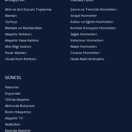
Afet ve Acil Durum Toplanma
Çevre ve Temizlik Hizmetleri
Alanları
Sosyal Hizmetler
Tarihçe
Kültür ve Eğitim Hizmetleri
Mahalle ve Muhtarlıklar
Kentsel Dönüşüm Hizmetleri
Ataşehir Rehberi
Sağlık Hizmetleri
Ataşehir Hava Kalitesi
Veteriner Hizmetleri
Afet Bilgi Sistemi
Nikah Hizmetleri
Pazar Alanları
Cenaze Hizmetleri
Ulusal Kent Rehberi
Hasta Nakil Ambulans
GÜNCEL
Haberler
Duyurular
1DK'da Ataşehir
Aklınızda Bulunsun
Bizim Hikayemiz
Ataşehir TV
AtaBülten
Basında Ataşehir